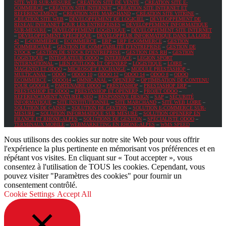
SITE WEB SUR-MESURE
–
CRÉATION SITE DE VENTE
–
CRÉATION SITE E-
COMMERCE
–
CRÉATION SITE INTERNET
–
CRÉATION SITE INTERNET ET
RÉFÉRENCEMENT
–
CRÉATION SITE MARCHAND
–
CRÉATION SITE VITRINE
–
CRÉATION SITE WEB
–
DÉVELOPPEMENT DE LOGICIEL
–
DÉVELOPPEMENT DE
RÉSEAU INTRANET POUR LES ENTREPRISES
–
DÉVELOPPEMENT INFORMATIQUE
SUR-MESURE
–
DÉVELOPPEMENT LOGISTIQUE
–
DÉVELOPPEMENT SITE INTERNET
–
DÉVELOPPEMENT SPÉCIFIQUE
–
DÉVELOPPEUR INFORMATIQUE DANS LA LOIRE
42
–
E-COMMERCE
–
ECOMMERCE
–
ERP
–
ERP E-COMMERCE
–
GESTION
COMMERCIALE
–
GESTION DE COMPTABILITÉ D’ENTREPRISE
–
GESTION DE
STOCK
–
GESTION DE STOCK D’ENTREPRISE
–
GESTION DES RH
–
GESTION
LOGISTIQUE
–
INTÉGRATEUR ODOO
–
INTERFACE
–
LEGION SPORT
INTERNATIONAL
–
LIEN OUTLOOK ET OPENERP
–
LOGISTIQUE
–
LOIRE
–
MAGENTO ET ODOO
–
MICROSOFT EXCHANGE
–
MODULE PRESTASHOP
–
MULTICANAL
–
ODOO
–
ODOO 10
–
ODOO 12
–
ODOO 14
–
ODOO 8
–
ODOO
ECOMMERCE
–
ODOO14
–
OMNICANAL
–
OPENERP
–
OPTIMISATION DE CONTENU
POUR GOOGLE
–
PARTENAIRE ODOO
–
PRESTASHOP
–
PRESTASHOP ERP
–
PRESTASHOP ET ODOO
–
PRESTASHOP ET OPENERP
–
PROJET ODOO
–
RÉFÉRENCEMENT NATUREL SEO
–
RESPONSIVE DESIGN
–
SAP
–
SÉCURITÉ
INFORMATIQUE
–
SITE INSTITUTIONNEL
–
SITE MARCHAND
–
SITE WEB LOIRE
–
SOLUTION DE CAISSE
–
SOLUTION DE GESTION
–
SOLUTION E-COMMERCE SUR-
MESURE
–
SOLUTION INFORMATIQUE SUR MESURE
–
SOLUTION OPENERP EN
FRANCE ET RHÔNE-ALPES
–
SOLUTIONS DE GESTION
–
SPÉCIALISTE ODOO
–
TERMINAUX MOBILE
–
WEBMARKETING EN RHÔNE-ALPES
–
WMS SPEED
Nous utilisons des cookies sur notre site Web pour vous offrir
l'expérience la plus pertinente en mémorisant vos préférences et en
répétant vos visites. En cliquant sur « Tout accepter », vous
consentez à l'utilisation de TOUS les cookies. Cependant, vous
pouvez visiter "Paramètres des cookies" pour fournir un
consentement contrôlé.
Cookie Settings
Accept All