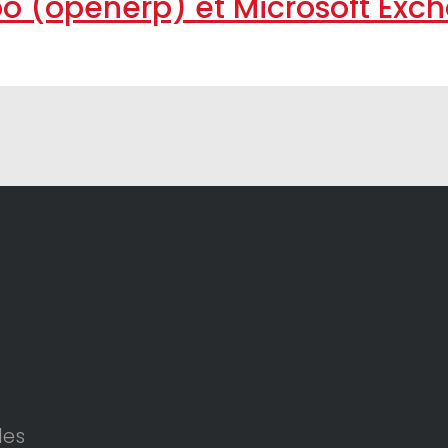
o (openerp) et Microsoft Exc
les