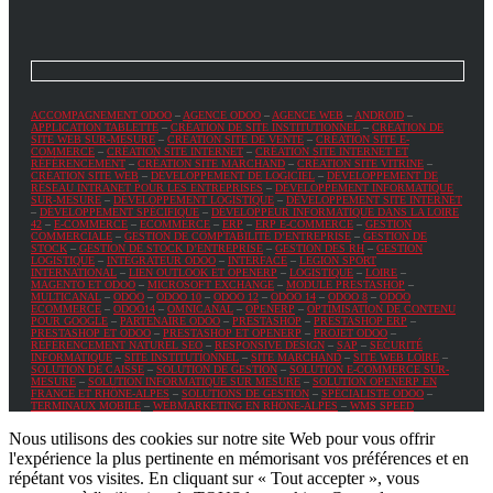
ACCOMPAGNEMENT ODOO
–
AGENCE ODOO
–
AGENCE WEB
–
ANDROID
–
APPLICATION TABLETTE
–
CRÉATION DE SITE INSTITUTIONNEL
–
CRÉATION DE
SITE WEB SUR-MESURE
–
CRÉATION SITE DE VENTE
–
CRÉATION SITE E-
COMMERCE
–
CRÉATION SITE INTERNET
–
CRÉATION SITE INTERNET ET
RÉFÉRENCEMENT
–
CRÉATION SITE MARCHAND
–
CRÉATION SITE VITRINE
–
CRÉATION SITE WEB
–
DÉVELOPPEMENT DE LOGICIEL
–
DÉVELOPPEMENT DE
RÉSEAU INTRANET POUR LES ENTREPRISES
–
DÉVELOPPEMENT INFORMATIQUE
SUR-MESURE
–
DÉVELOPPEMENT LOGISTIQUE
–
DÉVELOPPEMENT SITE INTERNET
–
DÉVELOPPEMENT SPÉCIFIQUE
–
DÉVELOPPEUR INFORMATIQUE DANS LA LOIRE
42
–
E-COMMERCE
–
ECOMMERCE
–
ERP
–
ERP E-COMMERCE
–
GESTION
COMMERCIALE
–
GESTION DE COMPTABILITÉ D’ENTREPRISE
–
GESTION DE
STOCK
–
GESTION DE STOCK D’ENTREPRISE
–
GESTION DES RH
–
GESTION
LOGISTIQUE
–
INTÉGRATEUR ODOO
–
INTERFACE
–
LEGION SPORT
INTERNATIONAL
–
LIEN OUTLOOK ET OPENERP
–
LOGISTIQUE
–
LOIRE
–
MAGENTO ET ODOO
–
MICROSOFT EXCHANGE
–
MODULE PRESTASHOP
–
MULTICANAL
–
ODOO
–
ODOO 10
–
ODOO 12
–
ODOO 14
–
ODOO 8
–
ODOO
ECOMMERCE
–
ODOO14
–
OMNICANAL
–
OPENERP
–
OPTIMISATION DE CONTENU
POUR GOOGLE
–
PARTENAIRE ODOO
–
PRESTASHOP
–
PRESTASHOP ERP
–
PRESTASHOP ET ODOO
–
PRESTASHOP ET OPENERP
–
PROJET ODOO
–
RÉFÉRENCEMENT NATUREL SEO
–
RESPONSIVE DESIGN
–
SAP
–
SÉCURITÉ
INFORMATIQUE
–
SITE INSTITUTIONNEL
–
SITE MARCHAND
–
SITE WEB LOIRE
–
SOLUTION DE CAISSE
–
SOLUTION DE GESTION
–
SOLUTION E-COMMERCE SUR-
MESURE
–
SOLUTION INFORMATIQUE SUR MESURE
–
SOLUTION OPENERP EN
FRANCE ET RHÔNE-ALPES
–
SOLUTIONS DE GESTION
–
SPÉCIALISTE ODOO
–
TERMINAUX MOBILE
–
WEBMARKETING EN RHÔNE-ALPES
–
WMS SPEED
Nous utilisons des cookies sur notre site Web pour vous offrir
l'expérience la plus pertinente en mémorisant vos préférences et en
répétant vos visites. En cliquant sur « Tout accepter », vous