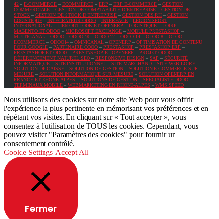
42
–
E-COMMERCE
–
ECOMMERCE
–
ERP
–
ERP E-COMMERCE
–
GESTION
COMMERCIALE
–
GESTION DE COMPTABILITÉ D’ENTREPRISE
–
GESTION DE
STOCK
–
GESTION DE STOCK D’ENTREPRISE
–
GESTION DES RH
–
GESTION
LOGISTIQUE
–
INTÉGRATEUR ODOO
–
INTERFACE
–
LEGION SPORT
INTERNATIONAL
–
LIEN OUTLOOK ET OPENERP
–
LOGISTIQUE
–
LOIRE
–
MAGENTO ET ODOO
–
MICROSOFT EXCHANGE
–
MODULE PRESTASHOP
–
MULTICANAL
–
ODOO
–
ODOO 10
–
ODOO 12
–
ODOO 14
–
ODOO 8
–
ODOO
ECOMMERCE
–
ODOO14
–
OMNICANAL
–
OPENERP
–
OPTIMISATION DE CONTENU
POUR GOOGLE
–
PARTENAIRE ODOO
–
PRESTASHOP
–
PRESTASHOP ERP
–
PRESTASHOP ET ODOO
–
PRESTASHOP ET OPENERP
–
PROJET ODOO
–
RÉFÉRENCEMENT NATUREL SEO
–
RESPONSIVE DESIGN
–
SAP
–
SÉCURITÉ
INFORMATIQUE
–
SITE INSTITUTIONNEL
–
SITE MARCHAND
–
SITE WEB LOIRE
–
SOLUTION DE CAISSE
–
SOLUTION DE GESTION
–
SOLUTION E-COMMERCE SUR-
MESURE
–
SOLUTION INFORMATIQUE SUR MESURE
–
SOLUTION OPENERP EN
FRANCE ET RHÔNE-ALPES
–
SOLUTIONS DE GESTION
–
SPÉCIALISTE ODOO
–
TERMINAUX MOBILE
–
WEBMARKETING EN RHÔNE-ALPES
–
WMS SPEED
Nous utilisons des cookies sur notre site Web pour vous offrir
l'expérience la plus pertinente en mémorisant vos préférences et en
répétant vos visites. En cliquant sur « Tout accepter », vous
consentez à l'utilisation de TOUS les cookies. Cependant, vous
pouvez visiter "Paramètres des cookies" pour fournir un
consentement contrôlé.
Cookie Settings
Accept All
Fermer