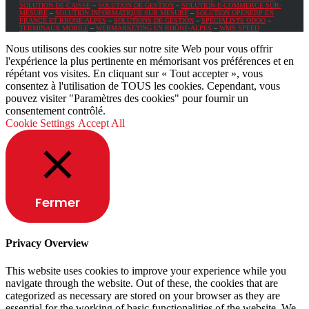
SOLUTION DE CAISSE
–
SOLUTION DE GESTION
–
SOLUTION E-COMMERCE SUR-
MESURE
–
SOLUTION INFORMATIQUE SUR MESURE
–
SOLUTION OPENERP EN
FRANCE ET RHÔNE-ALPES
–
SOLUTIONS DE GESTION
–
SPÉCIALISTE ODOO
–
TERMINAUX MOBILE
–
WEBMARKETING EN RHÔNE-ALPES
–
WMS SPEED
Nous utilisons des cookies sur notre site Web pour vous offrir
l'expérience la plus pertinente en mémorisant vos préférences et en
répétant vos visites. En cliquant sur « Tout accepter », vous
consentez à l'utilisation de TOUS les cookies. Cependant, vous
pouvez visiter "Paramètres des cookies" pour fournir un
consentement contrôlé.
Cookie Settings
Accept All
Fermer
Privacy Overview
This website uses cookies to improve your experience while you
navigate through the website. Out of these, the cookies that are
categorized as necessary are stored on your browser as they are
essential for the working of basic functionalities of the website. We