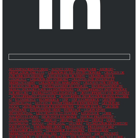
ACCOMPAGNEMENT ODOO
–
AGENCE ODOO
–
AGENCE WEB
–
ANDROID
–
APPLICATION TABLETTE
–
CRÉATION DE SITE INSTITUTIONNEL
–
CRÉATION DE
SITE WEB SUR-MESURE
–
CRÉATION SITE DE VENTE
–
CRÉATION SITE E-
COMMERCE
–
CRÉATION SITE INTERNET
–
CRÉATION SITE INTERNET ET
RÉFÉRENCEMENT
–
CRÉATION SITE MARCHAND
–
CRÉATION SITE VITRINE
–
CRÉATION SITE WEB
–
DÉVELOPPEMENT DE LOGICIEL
–
DÉVELOPPEMENT DE
RÉSEAU INTRANET POUR LES ENTREPRISES
–
DÉVELOPPEMENT INFORMATIQUE
SUR-MESURE
–
DÉVELOPPEMENT LOGISTIQUE
–
DÉVELOPPEMENT SITE INTERNET
–
DÉVELOPPEMENT SPÉCIFIQUE
–
DÉVELOPPEUR INFORMATIQUE DANS LA LOIRE
42
–
E-COMMERCE
–
ECOMMERCE
–
ERP
–
ERP E-COMMERCE
–
GESTION
COMMERCIALE
–
GESTION DE COMPTABILITÉ D’ENTREPRISE
–
GESTION DE
STOCK
–
GESTION DE STOCK D’ENTREPRISE
–
GESTION DES RH
–
GESTION
LOGISTIQUE
–
INTÉGRATEUR ODOO
–
INTERFACE
–
LEGION SPORT
INTERNATIONAL
–
LIEN OUTLOOK ET OPENERP
–
LOGISTIQUE
–
LOIRE
–
MAGENTO ET ODOO
–
MICROSOFT EXCHANGE
–
MODULE PRESTASHOP
–
MULTICANAL
–
ODOO
–
ODOO 10
–
ODOO 12
–
ODOO 14
–
ODOO 8
–
ODOO
ECOMMERCE
–
ODOO14
–
OMNICANAL
–
OPENERP
–
OPTIMISATION DE CONTENU
POUR GOOGLE
–
PARTENAIRE ODOO
–
PRESTASHOP
–
PRESTASHOP ERP
–
PRESTASHOP ET ODOO
–
PRESTASHOP ET OPENERP
–
PROJET ODOO
–
RÉFÉRENCEMENT NATUREL SEO
–
RESPONSIVE DESIGN
–
SAP
–
SÉCURITÉ
INFORMATIQUE
–
SITE INSTITUTIONNEL
–
SITE MARCHAND
–
SITE WEB LOIRE
–