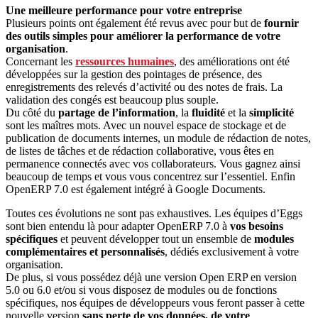
Une meilleure performance pour votre entreprise
Plusieurs points ont également été revus avec pour but de
fournir
des outils simples pour améliorer la performance de votre
organisation
.
Concernant les
ressources humaines
, des améliorations ont été
développées sur la gestion des pointages de présence, des
enregistrements des relevés d’activité ou des notes de frais. La
validation des congés est beaucoup plus souple.
Du côté du
partage de l’information
, la
fluidité
et la
simplicité
sont les maîtres mots. Avec un nouvel espace de stockage et de
publication de documents internes, un module de rédaction de notes,
de listes de tâches et de rédaction collaborative, vous êtes en
permanence connectés avec vos collaborateurs. Vous gagnez ainsi
beaucoup de temps et vous vous concentrez sur l’essentiel. Enfin
OpenERP 7.0 est également intégré à Google Documents.
Toutes ces évolutions ne sont pas exhaustives. Les équipes d’Eggs
sont bien entendu là pour adapter OpenERP 7.0 à
vos besoins
spécifiques
et peuvent développer tout un ensemble de
modules
complémentaires et personnalisés
, dédiés exclusivement à votre
organisation.
De plus, si vous possédez déjà une version Open ERP en version
5.0 ou 6.0 et/ou si vous disposez de modules ou de fonctions
spécifiques, nos équipes de développeurs vous feront passer à cette
nouvelle version
sans perte de vos données, de votre