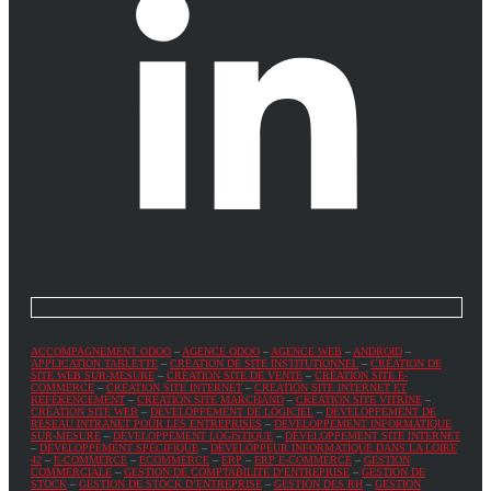
ACCOMPAGNEMENT ODOO
–
AGENCE ODOO
–
AGENCE WEB
–
ANDROID
–
APPLICATION TABLETTE
–
CRÉATION DE SITE INSTITUTIONNEL
–
CRÉATION DE
SITE WEB SUR-MESURE
–
CRÉATION SITE DE VENTE
–
CRÉATION SITE E-
COMMERCE
–
CRÉATION SITE INTERNET
–
CRÉATION SITE INTERNET ET
RÉFÉRENCEMENT
–
CRÉATION SITE MARCHAND
–
CRÉATION SITE VITRINE
–
CRÉATION SITE WEB
–
DÉVELOPPEMENT DE LOGICIEL
–
DÉVELOPPEMENT DE
RÉSEAU INTRANET POUR LES ENTREPRISES
–
DÉVELOPPEMENT INFORMATIQUE
SUR-MESURE
–
DÉVELOPPEMENT LOGISTIQUE
–
DÉVELOPPEMENT SITE INTERNET
–
DÉVELOPPEMENT SPÉCIFIQUE
–
DÉVELOPPEUR INFORMATIQUE DANS LA LOIRE
42
–
E-COMMERCE
–
ECOMMERCE
–
ERP
–
ERP E-COMMERCE
–
GESTION
COMMERCIALE
–
GESTION DE COMPTABILITÉ D’ENTREPRISE
–
GESTION DE
STOCK
–
GESTION DE STOCK D’ENTREPRISE
–
GESTION DES RH
–
GESTION