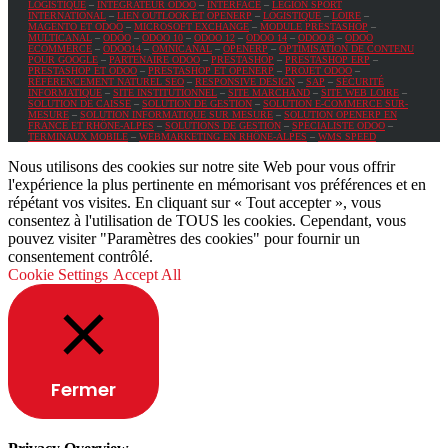
LOGISTIQUE
–
INTÉGRATEUR ODOO
–
INTERFACE
–
LEGION SPORT
INTERNATIONAL
–
LIEN OUTLOOK ET OPENERP
–
LOGISTIQUE
–
LOIRE
–
MAGENTO ET ODOO
–
MICROSOFT EXCHANGE
–
MODULE PRESTASHOP
–
MULTICANAL
–
ODOO
–
ODOO 10
–
ODOO 12
–
ODOO 14
–
ODOO 8
–
ODOO
ECOMMERCE
–
ODOO14
–
OMNICANAL
–
OPENERP
–
OPTIMISATION DE CONTENU
POUR GOOGLE
–
PARTENAIRE ODOO
–
PRESTASHOP
–
PRESTASHOP ERP
–
PRESTASHOP ET ODOO
–
PRESTASHOP ET OPENERP
–
PROJET ODOO
–
RÉFÉRENCEMENT NATUREL SEO
–
RESPONSIVE DESIGN
–
SAP
–
SÉCURITÉ
INFORMATIQUE
–
SITE INSTITUTIONNEL
–
SITE MARCHAND
–
SITE WEB LOIRE
–
SOLUTION DE CAISSE
–
SOLUTION DE GESTION
–
SOLUTION E-COMMERCE SUR-
MESURE
–
SOLUTION INFORMATIQUE SUR MESURE
–
SOLUTION OPENERP EN
FRANCE ET RHÔNE-ALPES
–
SOLUTIONS DE GESTION
–
SPÉCIALISTE ODOO
–
TERMINAUX MOBILE
–
WEBMARKETING EN RHÔNE-ALPES
–
WMS SPEED
Nous utilisons des cookies sur notre site Web pour vous offrir
l'expérience la plus pertinente en mémorisant vos préférences et en
répétant vos visites. En cliquant sur « Tout accepter », vous
consentez à l'utilisation de TOUS les cookies. Cependant, vous
pouvez visiter "Paramètres des cookies" pour fournir un
consentement contrôlé.
Cookie Settings
Accept All
Fermer